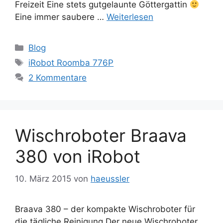
Freizeit Eine stets gutgelaunte Göttergattin
Eine immer saubere …
Weiterlesen
Kategorien
Blog
Schlagwörter
iRobot Roomba 776P
2 Kommentare
Wischroboter Braava
380 von iRobot
10. März 2015
von
haeussler
Braava 380 – der kompakte Wischroboter für
die tägliche Reinigung Der neue Wischroboter