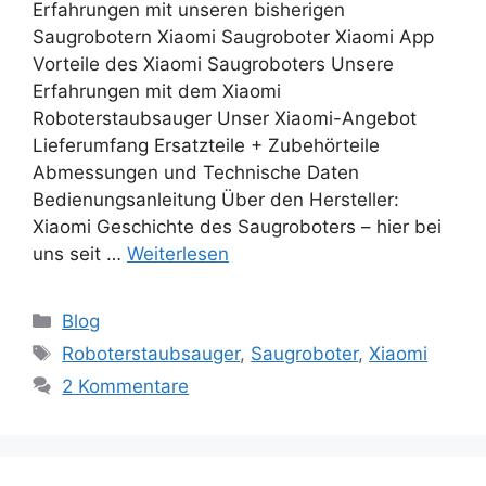
Erfahrungen mit unseren bisherigen
Saugrobotern Xiaomi Saugroboter Xiaomi App
Vorteile des Xiaomi Saugroboters Unsere
Erfahrungen mit dem Xiaomi
Roboterstaubsauger Unser Xiaomi-Angebot
Lieferumfang Ersatzteile + Zubehörteile
Abmessungen und Technische Daten
Bedienungsanleitung Über den Hersteller:
Xiaomi Geschichte des Saugroboters – hier bei
uns seit …
Weiterlesen
Kategorien
Blog
Schlagwörter
Roboterstaubsauger
,
Saugroboter
,
Xiaomi
2 Kommentare