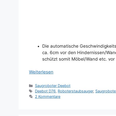
Die automatische Geschwindigkeitsr
ca. 6cm vor den Hindernissen/Wand
schützt somit Möbel/Wand etc. vo
Weiterlesen
Kategorien
Saugroboter Deebot
Schlagwörter
Deebot D76
,
Roboterstaubsauger
,
Saugrobote
2 Kommentare