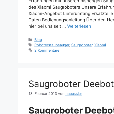
Erfahrungen mit unseren bisherigen Saug
des Xiaomi Saugroboters Unsere Erfahru
Xiaomi-Angebot Lieferumfang Ersatzteil
Daten Bedienungsanleitung Über den Hers
hier bei uns seit …
Weiterlesen
Kategorien
Blog
Schlagwörter
Roboterstaubsauger
,
Saugroboter
,
Xiaomi
2 Kommentare
Saugroboter Deebot
18. Februar 2013
von
haeussler
Saugroboter Deebot