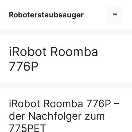
Zum
Inhalt
Roboterstaubsauger
Menü
springen
iRobot Roomba
776P
iRobot Roomba 776P –
der Nachfolger zum
775PET