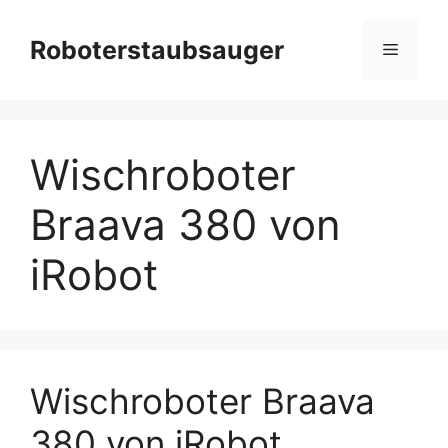
Zum
Inhalt
Roboterstaubsauger
Menü
springen
Wischroboter
Braava 380 von
iRobot
Wischroboter Braava
380 von iRobot