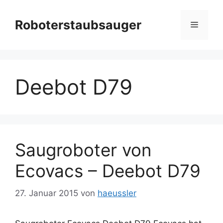
Zum
Inhalt
Roboterstaubsauger
Menü
springen
Deebot D79
Saugroboter von
Ecovacs – Deebot D79
27. Januar 2015
von
haeussler