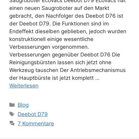
Saugroboter Ecovacs Deebot D79 Ecovacs hat
einen neuen Saugroboter auf den Markt
gebracht, den Nachfolger des Deebot D76 ist
der Deebot D79. Die Funktionen sind im
Endeffekt dieselben geblieben, jedoch wurden
konstruktionell einige wesentliche
Verbesserungen vorgenommen.
Verbesserungen gegenüber Deebot D76 Die
Reinigungsbürsten lassen sich jetzt ohne
Werkzeug tauschen Der Antriebsmechanismus
der Hauptbürste ist jetzt komplett …
Weiterlesen
Kategorien
Blog
Schlagwörter
Deebot D79
7 Kommentare