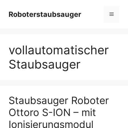
Zum
Inhalt
Roboterstaubsauger
Menü
springen
vollautomatischer
Staubsauger
Staubsauger Roboter
Ottoro S-ION – mit
Ionisierungsmodul