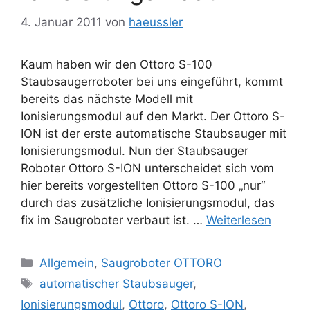
4. Januar 2011
von
haeussler
Kaum haben wir den Ottoro S-100
Staubsaugerroboter bei uns eingeführt, kommt
bereits das nächste Modell mit
Ionisierungsmodul auf den Markt. Der Ottoro S-
ION ist der erste automatische Staubsauger mit
Ionisierungsmodul. Nun der Staubsauger
Roboter Ottoro S-ION unterscheidet sich vom
hier bereits vorgestellten Ottoro S-100 „nur“
durch das zusätzliche Ionisierungsmodul, das
fix im Saugroboter verbaut ist. …
Weiterlesen
Kategorien
Allgemein
,
Saugroboter OTTORO
Schlagwörter
automatischer Staubsauger
,
Ionisierungsmodul
,
Ottoro
,
Ottoro S-ION
,