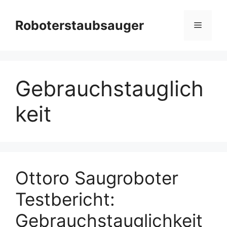
Zum
Inhalt
Roboterstaubsauger
Menü
springen
Gebrauchstauglich
keit
Ottoro Saugroboter
Testbericht:
Gebrauchstauglichkeit