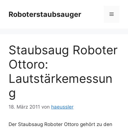
Zum
Inhalt
Roboterstaubsauger
Menü
springen
Staubsaug Roboter
Ottoro:
Lautstärkemessun
g
18. März 2011
von
haeussler
Der Staubsaug Roboter Ottoro gehört zu den